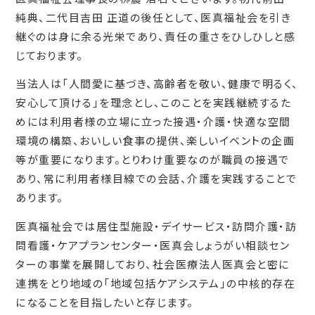
純典、二代目吉田 正道の後任として、医真福祉会を引き
継ぐのは身に余る光栄であり、責任の重さをひしひしと感
じております。
当法人は「人間愛に基づき、高齢者を敬い、健康で明るく、
安心して頂ける」を理念とし、このことを実践継続するた
めには利用者様の立場に立った接遇・介護・快適な空間
環境の構築、おいしい食事の提供、楽しいイベントの企画
等が重要になります。とりわけ重要なのが職員の接遇で
あり、常に利用者様目線での会話、介護を実践することで
あります。
医真福祉会では居住型施設・デイサービス・訪問介護・訪
問看護・ケアプランセンター・医真会しょうがい相談セン
ターの事業を展開しており、社会医療法人医真会と密に
連携をとり地域の「地域包括ケアシステム」の中核的存在
になることを目指したいと存じます。