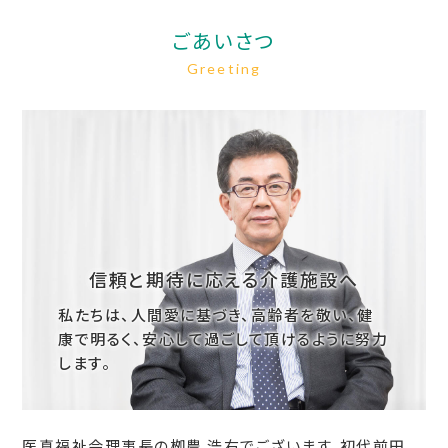
ごあいさつ
Greeting
信頼と期待に応える介護施設へ
私たちは、人間愛に基づき、高齢者を敬い、健
康で明るく、
安心して過ごして頂けるように努力
します。
医真福祉会理事長の栁農 浩右でございます。初代前田